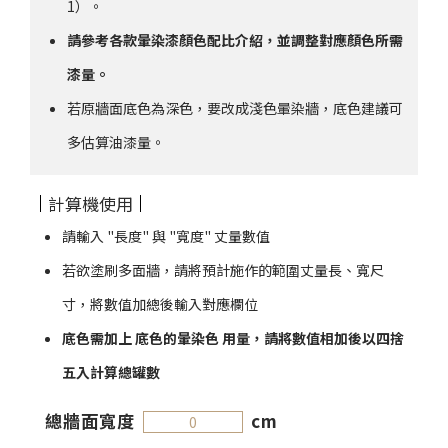
1）。
請參考各款暈染漆顏色配比介紹，並調整對應顏色所需
漆量。
若原牆面底色為深色，要改成淺色暈染牆，底色建議可
多估算油漆量。
計算機使用
請輸入 "長度" 與 "寬度" 丈量數值
若欲塗刷多面牆，請將預計施作的範圍丈量長、寬尺
寸，將數值加總後輸入對應欄位
底色需加上 底色的暈染色 用量，請將數值相加後以四捨
五入計算總罐數
總牆面寬度
cm