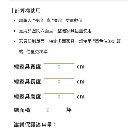
計算機使用
請輸入 "長度" 與 "寬度" 丈量數值
適用於塗刷六面型、整體家具估量使用
若只塗刷單面、特定多面家具，請使用 "單色油漆計算
機" 估量更精準
總家具寬度
cm
總家具長度
cm
總家具高度
cm
總面積
坪
0
建議保護漆用量：