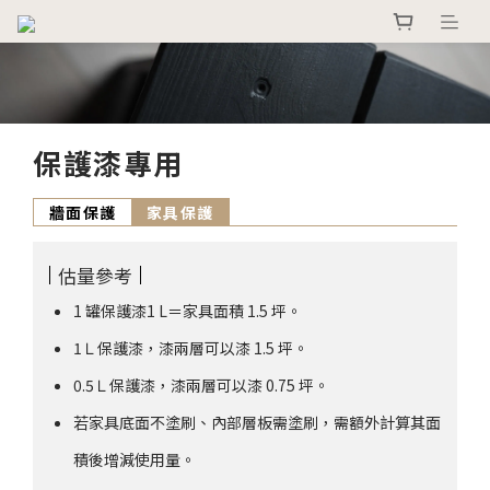
保護漆專用
牆面保護
家具保護
估量參考
1 罐保護漆1 L＝家具面積 1.5 坪。
1Ｌ保護漆，漆兩層可以漆 1.5 坪。
0.5Ｌ保護漆，漆兩層可以漆 0.75 坪。
若家具底面不塗刷、內部層板需塗刷，需額外計算其面
積後增減使用量。