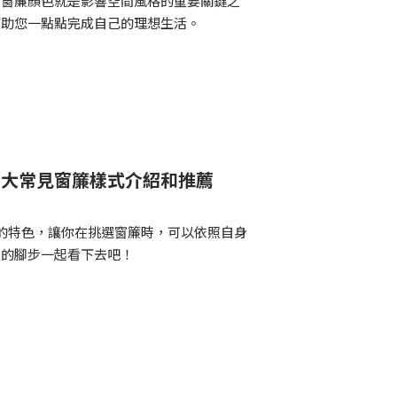
而窗簾顏色就是影響空間風格的重要關鍵之
幫助您一點點完成自己的理想生活。
8 大常見窗簾樣式介紹和推薦
的特色，讓你在挑選窗簾時，可以依照自身
們的腳步一起看下去吧！