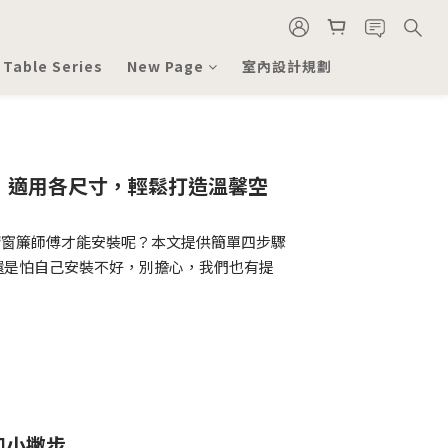
 Table Series
New Page
室內設計規劃
南！適用各尺寸，輕鬆打造溫馨空
請窗簾師傅才能安裝呢？本文提供簡單四步驟
還是怕自己安裝不好，別擔心，我們也有提
知小撇步