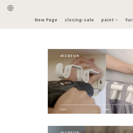
New Page
closing-sale
paint
fur