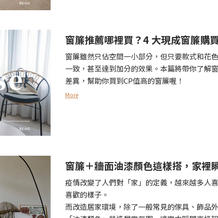
窗簾推薦哪裡買？4 大現成窗簾購
窗簾雖然只佔空間一小部分，但只要款式和花
一致，甚至達到加分的效果。本篇將帶你了解窗
差異，幫助你買到CP值高的窗簾喔！
More
窗簾＋牆面油漆顏色這樣搭，家裡
疫情改變了人們對「家」的定義，越來越多人
喜歡的樣子。
而改造居家環境，除了一般常見的傢具、飾品