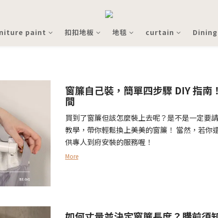
niture paint
扣扣地板
地毯
curtain
Dining
窗簾自己裝，簡單四步驟 DIY 指
間
買到了窗簾但該怎麼裝上去呢？是不是一定要
教學，帶你輕鬆換上美美的窗簾！ 當然，若你
供專人到府安裝的服務喔！
More
如何丈量並決定窗簾長度？購前須