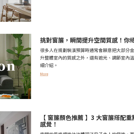
挑對窗簾，瞬間提升空間質感！你
很多人在規劃裝潢預算時通常會願意把大部分
升整體室內的質感之外，還有遮光、調節室內
細介紹。
More
【 窗簾顏色推薦 】3 大窗簾搭配
感覺！