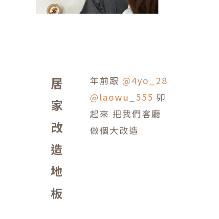
年前跟
@4yo_28
居
@laowu_555
卯
家
起來 把我們客廳
改
做個大改造
造
地
板