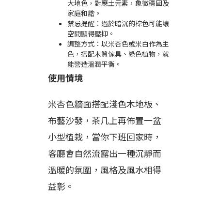
大地色，對應土元素，象徵穩固及
家庭和諧。
禁忌提醒：過於暗沉的棕色可能讓
空間顯得壓抑。
調整方式：以米杏色或米白作為主
色，搭配木質傢具、綠色植物，就
能營造溫潤平衡。
使用情境
米杏色牆面搭配淺色木地板、
布藝沙發，茶几上再佈置一盆
小型植栽，當你下班回家時，
客廳會自然流露出一種沉靜而
溫暖的氛圍，風格及風水相得
益彰。