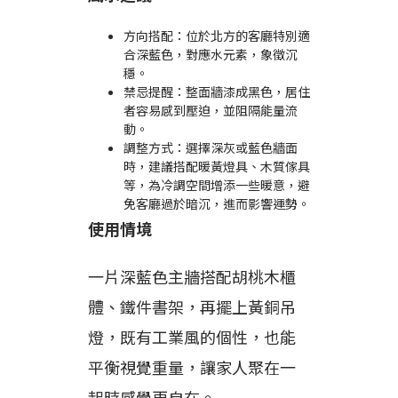
方向搭配：位於北方的客廳特別適
合深藍色，對應水元素，象徵沉
穩。
禁忌提醒：整面牆漆成黑色，居住
者容易感到壓迫，並阻隔能量流
動。
調整方式：選擇深灰或藍色牆面
時，建議搭配暖黃燈具、木質傢具
等，為冷調空間增添一些暖意，避
免客廳過於暗沉，進而影響運勢。
使用情境
一片深藍色主牆搭配胡桃木櫃
體、鐵件書架，再擺上黃銅吊
燈，既有工業風的個性，也能
平衡視覺重量，讓家人聚在一
起時感覺更自在。