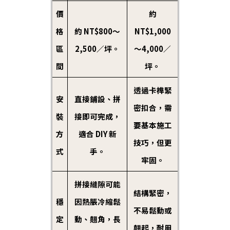
價
約
格
約 NT$800～
NT$1,000
區
2,500／坪。
～4,000／
間
坪。
透過卡榫緊
安
直接鋪設、拼
密扣合，需
裝
接即可完成，
要基本施工
方
適合 DIY 新
技巧，但更
式
手。
牢固。
拼接縫隙可能
結構緊密，
穩
因熱脹冷縮鬆
不易鬆動或
定
動、翹角，長
翹起，耐用