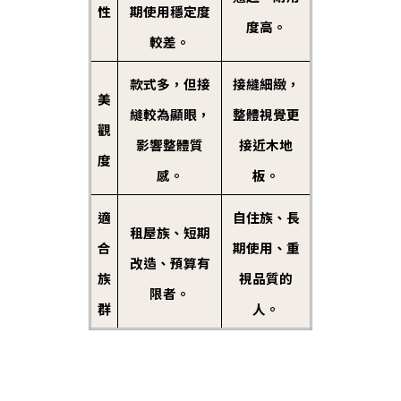
性
期使用穩定度
度高。
較差。
款式多，但接
接縫細緻，
美
縫較為顯眼，
整體視覺更
觀
影響整體質
接近木地
度
感。
板。
適
自住族、長
租屋族、短期
合
期使用、重
改造、預算有
族
視品質的
限者。
群
人。