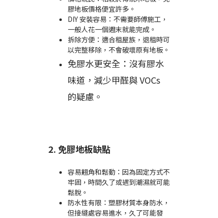
膠地板價格便宜許多。
DIY 安裝容易：不需要師傅施工，
一般人花一個週末就能完成。
拆除方便：適合租屋族，退租時可
以完整移除，不會破壞原有地板。
免膠水更安全：沒有膠水
味道，減少甲醛與 VOCs
的疑慮。
2. 免膠地板缺點
容易翹角和鬆動：因為固定方式不
牢固，時間久了或遇到潮濕就可能
鬆脫。
防水性有限：塑膠材質本身防水，
但接縫處容易進水，久了可能發