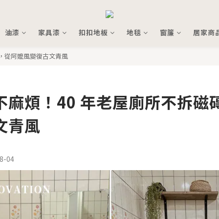
油漆
家具漆
扣扣地板
地毯
窗簾
居家商
磚，從阿嬤風變復古文青風
不麻煩！40 年老屋廁所不拆磁
文青風
8-04