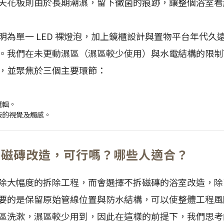
天花板則由於長期潮濕，留下黴菌的痕跡，讓整個浴室
明為單一 LED 裸燈泡，加上鏡櫃設計與置物平台年代久
。我們在未更動濕區（濕區較少使用）與水電結構的限制
，並聚焦於三個主要環節：
。
邏輯。
板的視覺及觸感。
拆磁磚改造，可行嗎？哪些人適合？
除大幅度的拆除工程，而會選擇不拆磁磚的浴室改造，除
要的是保留原始管線位置與防水結構，可以使整體工程風
區洗漱，濕區較少用到，因此在這樣的前提下，我們思考