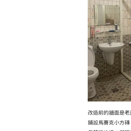
改造前的牆面是老
鋪設馬賽克小方磚